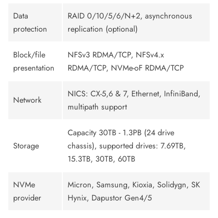
Data
RAID 0/10/5/6/N+2, asynchronous
protection
replication (optional)
Block/file
NFSv3 RDMA/TCP, NFSv4.x
presentation
RDMA/TCP, NVMe-oF RDMA/TCP
NICS: CX-5,6 & 7, Ethernet, InfiniBand,
Network
multipath support
Capacity 30TB - 1.3PB (24 drive
Storage
chassis), supported drives: 7.69TB,
15.3TB, 30TB, 60TB
NVMe
Micron, Samsung, Kioxia, Solidygn, SK
provider
Hynix, Dapustor Gen4/5