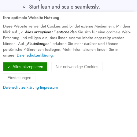
Start lean and scale seamlessly.
Innovation-centred, with storage
Ihre optimale Website-Nutzung
as a silent partner.
Diese Website verwendet Cookies und bindet externe Medien ein. Mit dem
Klick auf „✓
Alles akzeptieren“ entscheiden
Sie sich für eine optimale Web-
Complete POD/solution
Erfahrung und willigen ein, dass Ihnen externe Inhalte angezeigt werden
integration without the hassle of
können. Auf „
Einstellungen
“ erfahren Sie mehr darüber und können
persönliche Präferenzen festlegen. Mehr Informationen finden Sie in
storage.
unserer
Datenschutzerklärung
.
Healthcare
Alles akzeptieren
Nur notwendige Cookies
Proven track record with
Einstellungen
referenceable NHS
Datenschutzerklärung
Impressum
implementations.
Delivers value directly linked to AI
outcomes in healthcare.
Government / Ministry of Defence
Home to numerous evolving AI
projects.