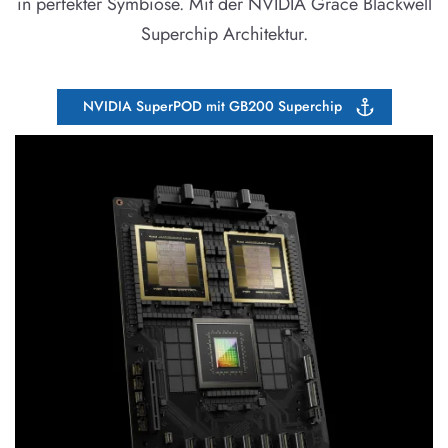
in perfekter Symbiose. Mit der NVIDIA Grace Blackwell
Superchip Architektur.
NVIDIA SuperPOD mit GB200 Superchip