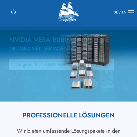
DE
/
EN
SCHNELLE LIEFERUNG.
VORKONFIGURIERT.
EINSATZBEREIT.
SUPERMICRO GOLD SERIES SYSTEME
Jetzt Gold Series System erkunden!
PROFESSIONELLE LÖSUNGEN
Wir bieten umfassende Lösungspakete in den