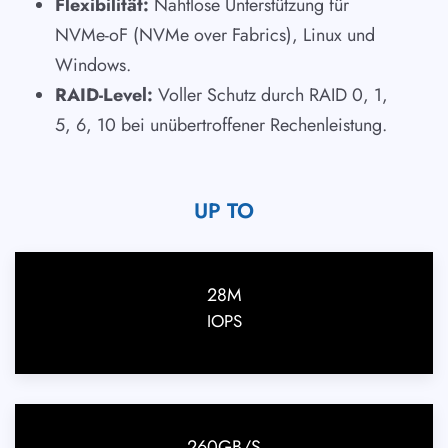
Flexibilität:
Nahtlose Unterstützung für
NVMe-oF (NVMe over Fabrics), Linux und
Windows.
RAID-Level:
Voller Schutz durch RAID 0, 1,
5, 6, 10 bei unübertroffener Rechenleistung.
UP TO
28M
IOPS
260GB/S