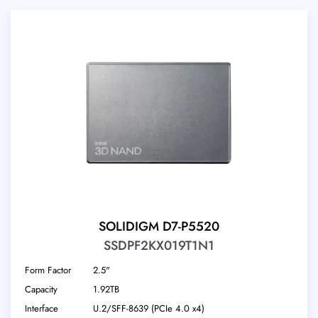
SOLIDIGM D7-P5520
SSDPF2KX019T1N1
Form Factor
2.5"
Capacity
1.92TB
Interface
U.2/​SFF-8639 (PCIe 4.0 x4)