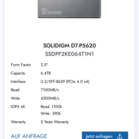
SOLIDIGM D7-P5620
SSDPF2KE064T1N1
Form Factor
2.5"
Capacity
6.4TB
Interface
U.2/​SFF-8639 (PCIe 4.0 x4)
Read
7100MB/s
Write
4200MB/s
IOPS 4K
Read: 1100k
Write: 390k
Warranty
5 Years Warranty
AUF ANFRAGE
Jetzt anfragen