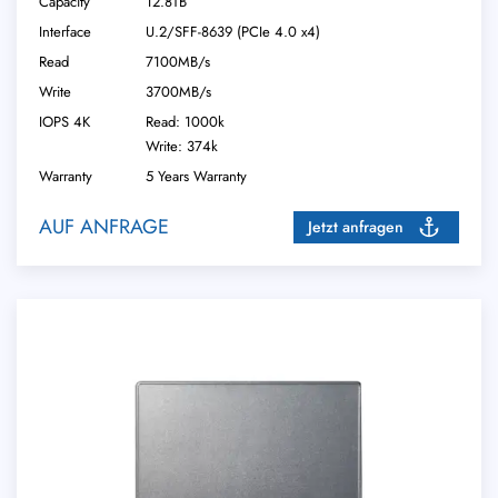
Capacity
12.8TB
Interface
U.2/​SFF-8639 (PCIe 4.0 x4)
Read
7100MB/s
Write
3700MB/s
IOPS 4K
Read: 1000k
Write: 374k
Warranty
5 Years Warranty
AUF ANFRAGE
Jetzt anfragen