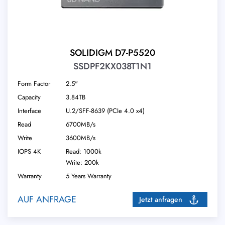
SOLIDIGM D7-P5520
SSDPF2KX038T1N1
Form Factor
2.5"
Capacity
3.84TB
Interface
U.2/​SFF-8639 (PCIe 4.0 x4)
Read
6700MB/s
Write
3600MB/s
IOPS 4K
Read: 1000k
Write: 200k
Warranty
5 Years Warranty
AUF ANFRAGE
Jetzt anfragen