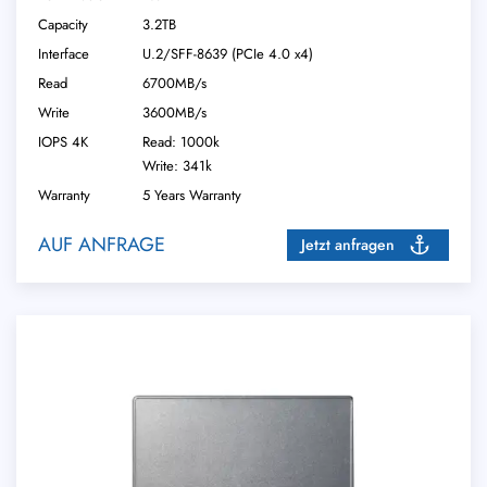
Capacity
3.2TB
Interface
U.2/​SFF-8639 (PCIe 4.0 x4)
Read
6700MB/s
Write
3600MB/s
IOPS 4K
Read: 1000k
Write: 341k
Warranty
5 Years Warranty
AUF ANFRAGE
Jetzt anfragen