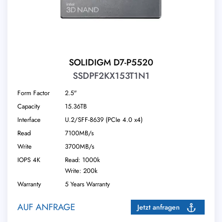
SOLIDIGM D7-P5520
SSDPF2KX153T1N1
Form Factor
2.5"
Capacity
15.36TB
Interface
U.2/​SFF-8639 (PCIe 4.0 x4)
Read
7100MB/s
Write
3700MB/s
IOPS 4K
Read: 1000k
Write: 200k
Warranty
5 Years Warranty
AUF ANFRAGE
Jetzt anfragen