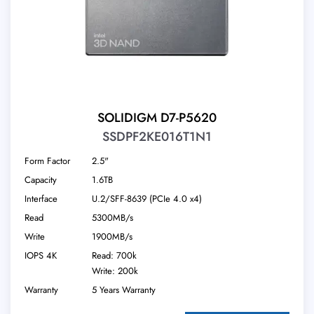
SOLIDIGM D7-P5620
SSDPF2KE016T1N1
Form Factor
2.5"
Capacity
1.6TB
Interface
U.2/​SFF-8639 (PCIe 4.0 x4)
Read
5300MB/s
Write
1900MB/s
IOPS 4K
Read: 700k
Write: 200k
Warranty
5 Years Warranty