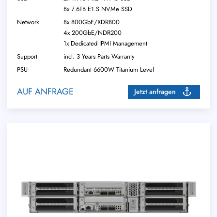
8x 7.6TB E1.S NVMe SSD
Network
8x 800GbE/XDR800
4x 200GbE/NDR200
1x Dedicated IPMI Management
Support
incl. 3 Years Parts Warranty
PSU
Redundant 6600W Titanium Level
AUF ANFRAGE
Jetzt anfragen