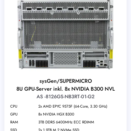
sysGen/SUPERMICRO
8U GPU-Server inkl. 8x NVIDIA B300 NVL
AS -8126GS-NB3RT-01-G2
CPU
2x AMD EPYC 9575F (64-Core, 3.30 GHz)
GPU
8x NVIDIA HGX B300
RAM
3TB DDR5 6400MHz ECC RDIMM
SSD
2x 1.9TB M.2 NVMe SSD