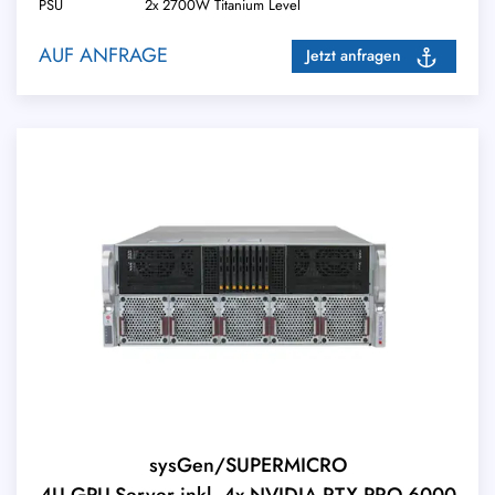
PSU
2x 2700W Titanium Level
AUF ANFRAGE
Jetzt anfragen
sysGen/SUPERMICRO
4U GPU-Server inkl. 4x NVIDIA RTX PRO 6000