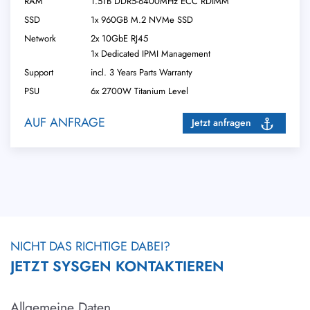
RAM
1.5TB DDR5-6400MHz ECC RDIMM
SSD
1x 960GB M.2 NVMe SSD
Network
2x 10GbE RJ45
1x Dedicated IPMI Management
Support
incl. 3 Years Parts Warranty
PSU
6x 2700W Titanium Level
AUF ANFRAGE
Jetzt anfragen
NICHT DAS RICHTIGE DABEI?
JETZT SYSGEN KONTAKTIEREN
Allgemeine Daten