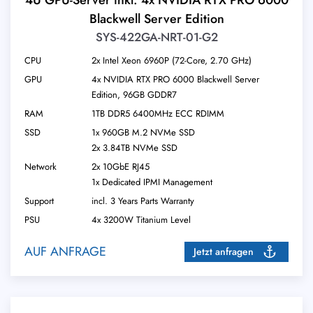
Blackwell Server Edition
SYS-422GA-NRT-01-G2
CPU
2x Intel Xeon 6960P (72-Core, 2.70 GHz)
GPU
4x NVIDIA RTX PRO 6000 Blackwell Server
Edition, 96GB GDDR7
RAM
1TB DDR5 6400MHz ECC RDIMM
SSD
1x 960GB M.2 NVMe SSD
2x 3.84TB NVMe SSD
Network
2x 10GbE RJ45
1x Dedicated IPMI Management
Support
incl. 3 Years Parts Warranty
PSU
4x 3200W Titanium Level
AUF ANFRAGE
Jetzt anfragen