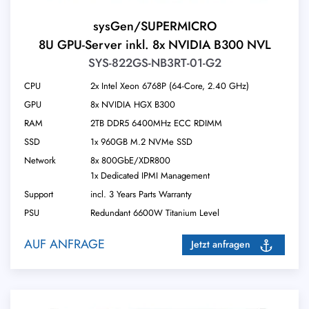
sysGen/SUPERMICRO
8U GPU-Server inkl. 8x NVIDIA B300 NVL
SYS-822GS-NB3RT-01-G2
CPU
2x Intel Xeon 6768P (64-Core, 2.40 GHz)
GPU
8x NVIDIA HGX B300
RAM
2TB DDR5 6400MHz ECC RDIMM
SSD
1x 960GB M.2 NVMe SSD
Network
8x 800GbE/XDR800
1x Dedicated IPMI Management
Support
incl. 3 Years Parts Warranty
PSU
Redundant 6600W Titanium Level
AUF ANFRAGE
Jetzt anfragen