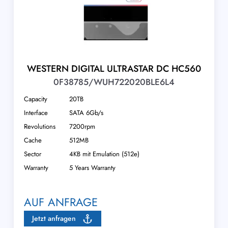
WESTERN DIGITAL ULTRASTAR DC HC560
0F38785/WUH722020BLE6L4
Capacity
20TB
Interface
SATA 6Gb/s
Revolutions
7200rpm
Cache
512MB
Sector
4KB mit Emulation (512e)
Warranty
5 Years Warranty
AUF ANFRAGE
Jetzt anfragen