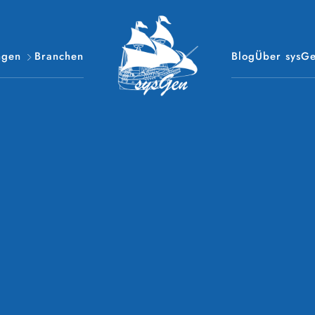
ngen
Branchen
Blog
Über sysG