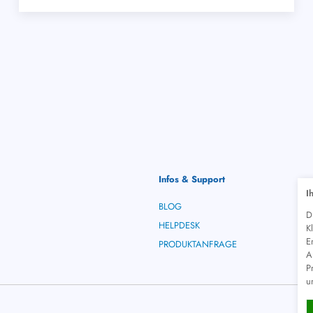
Infos & Support
I
BLOG
D
HELPDESK
K
E
PRODUKTANFRAGE
A
P
u