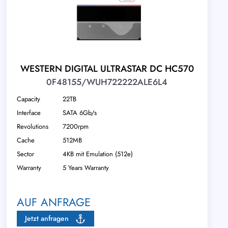
WESTERN DIGITAL ULTRASTAR DC HC570
0F48155/WUH722222ALE6L4
Capacity
22TB
Interface
SATA 6Gb/s
Revolutions
7200rpm
Cache
512MB
Sector
4KB mit Emulation (512e)
Warranty
5 Years Warranty
AUF ANFRAGE
Jetzt anfragen