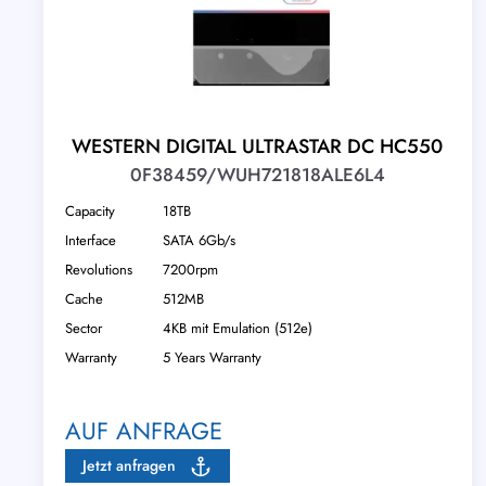
WESTERN DIGITAL ULTRASTAR DC HC550
0F38459/WUH721818ALE6L4
Capacity
18TB
Interface
SATA 6Gb/s
Revolutions
7200rpm
Cache
512MB
Sector
4KB mit Emulation (512e)
Warranty
5 Years Warranty
AUF ANFRAGE
Jetzt anfragen