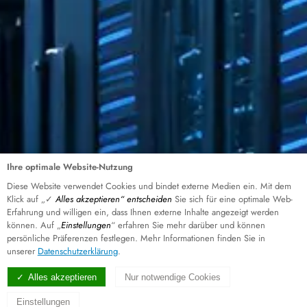
Ihre optimale Website-Nutzung
Diese Website verwendet Cookies und bindet externe Medien ein. Mit dem
Klick auf „✓
Alles akzeptieren“ entscheiden
Sie sich für eine optimale Web-
Erfahrung und willigen ein, dass Ihnen externe Inhalte angezeigt werden
können. Auf „
Einstellungen
“ erfahren Sie mehr darüber und können
persönliche Präferenzen festlegen. Mehr Informationen finden Sie in
unserer
Datenschutzerklärung
.
Alles akzeptieren
Nur notwendige Cookies
Einstellungen